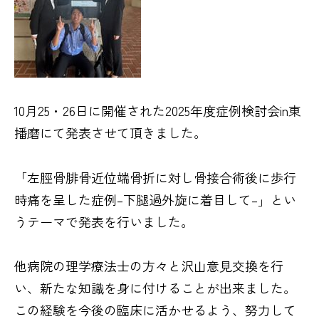
10月
25
・
26
日に開催された
2025
年度症例検討会
in
東
播磨にて発表させて頂きました。
「左脛骨腓骨近位端骨折に対し骨接合術後に歩行
時痛を呈した症例
–
下腿過外旋に着目して
–
」とい
うテーマで発表を行いました。
他病院の理学療法士の方々と沢山意見交換を行
い、新たな知識を身に付けることが出来ました。
この経験を今後の臨床に活かせるよう、努力して