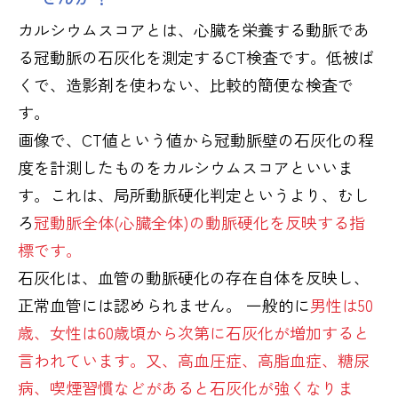
カルシウムスコアとは、心臓を栄養する動脈であ
る冠動脈の石灰化を測定するCT検査です。低被ば
くで、造影剤を使わない、比較的簡便な検査で
す。
画像で、CT値という値から冠動脈壁の石灰化の程
度を計測したものをカルシウムスコアといいま
す。これは、局所動脈硬化判定というより、むし
ろ
冠動脈全体(心臓全体)の動脈硬化を反映する指
標です。
石灰化は、血管の動脈硬化の存在自体を反映し、
正常血管には認められません。 一般的に
男性は50
歳、女性は60歳頃から次第に石灰化が増加すると
言われています。又、高血圧症、高脂血症、糖尿
病、喫煙習慣などがあると石灰化が強くなりま